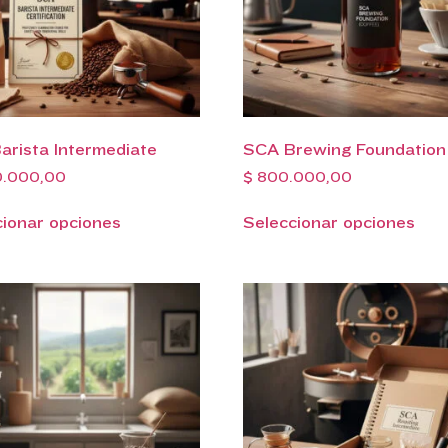
arista Intermediate
SCA Brewing Foundation
0.000,00
$
800.000,00
cionar opciones
Seleccionar opciones