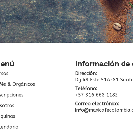
enú
Información de
rsos
Dirección:
Dg 48 Este 51A-81 Santa
fés & Orgánicos
Teléfono:
scripciones
+57 316 668 1182
Correo electrónico:
sotros
info@maxicafecolombia
quinas
lendario