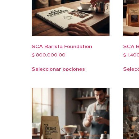
SCA Barista Foundation
SCA B
$
800.000,00
$
1.40
Seleccionar opciones
Selec