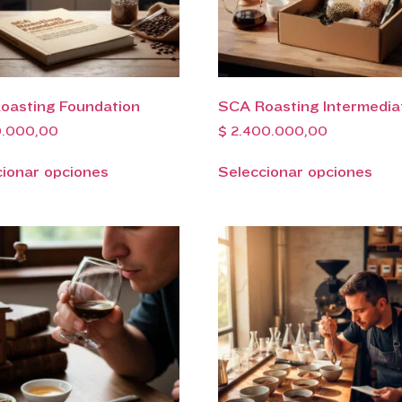
oasting Foundation
SCA Roasting Intermedia
0.000,00
$
2.400.000,00
cionar opciones
Seleccionar opciones