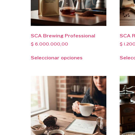
SCA Brewing Professional
SCA R
$
6.000.000,00
$
1.20
Seleccionar opciones
Selec