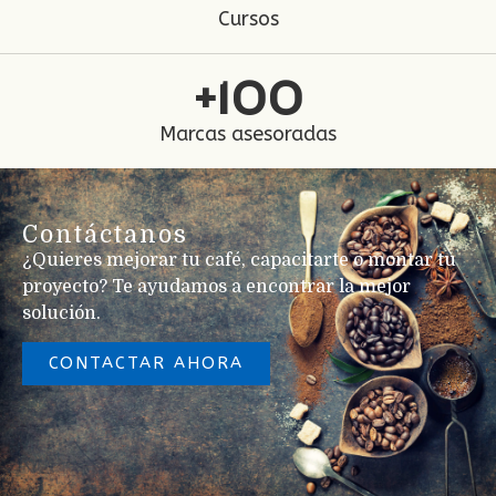
Cursos
+
100
Marcas asesoradas
Contáctanos
¿Quieres mejorar tu café, capacitarte o montar tu
proyecto? Te ayudamos a encontrar la mejor
solución.
CONTACTAR AHORA