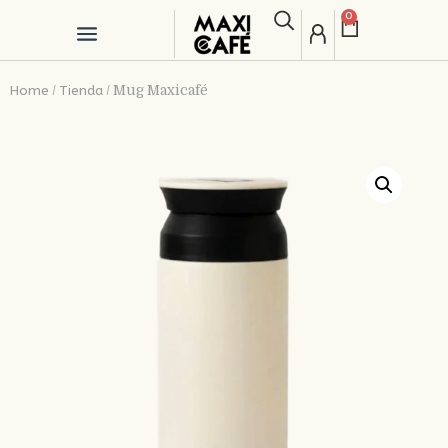
0
Home
Tienda
/
/
Mug Maxicafé