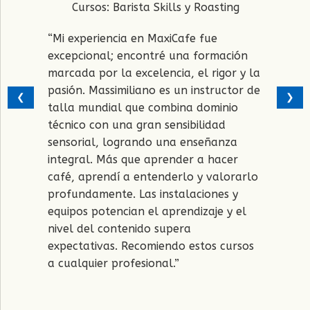
Cursos: Barista Skills y Roasting
 de la
“Duran
“Mi experiencia en MaxiCafe fue
desarr
excepcional; encontré una formación
s y
el pro
marcada por la excelencia, el rigor y la
é de
perfil
pasión. Massimiliano es un instructor de
l
barism
❮
❯
talla mundial que combina dominio
Massi,
calibr
técnico con una gran sensibilidad
identi
sensorial, logrando una enseñanza
stó
mejora
integral. Más que aprender a hacer
nivel 
café, aprendí a entenderlo y valorarlo
aje
del in
profundamente. Las instalaciones y
 una
forma
equipos potencian el aprendizaje y el
er
tanto
nivel del contenido supera
tosta
expectativas. Recomiendo estos cursos
por su
para q
a cualquier profesional.”
su cam