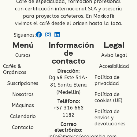
Café de especialidad, formación profesional
con certificación internacional SCA y asesoría
para proyectos cafeteros. En Maxicafé
vivimos el café desde el origen hasta la taza.
Síguenos:
Menú
Información
Legal
de
Cursos
Aviso legal
contacto
Cafés &
Accesibilidad
Dirección:
Orgánicos
Política de
Dg 48 Este 51A-
Suscripciones
privacidad
81 Santa Elena
(Medellín)
Nosotros
Política de
cookies (UE)
Teléfono:
Máquinas
+57 316 668
Política de
1182
Calendario
envíos y
devoluciones
Correo
Contacto
electrónico:
info@maxicafecolombia.com