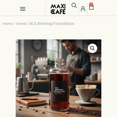
0
Home
Tienda
/
/
SCA Brewing Foundation